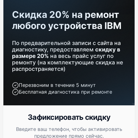
Ремонт материнской платы
2800 р
Скидка 20% на ремонт
Замена блока питания
960 р
любого устройства IBM
Замена материнской платы
2560 р
По предварительной записи с сайта на
Установка/Настройка RAID-массива, SCSI
1440 р
контроллера
диагностику, предоставляем
скидку в
размере 20%
на весь прайс услуг по
Восстановление загрузчика BIOS
1920 р
ремонту (на комплектующие скидка не
распространяется)
Перезвоним в течение 5 минут
Бесплатная диагностика при ремонте
Зафиксировать скидку
Введите ваш телефон, чтобы активировать
предложение прямо сейчас.