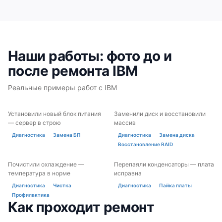
Наши работы: фото до и
после ремонта IBM
Реальные примеры работ с IBM
Установили новый блок питания
Заменили диск и восстановили
ДО
ПОСЛЕ
ДО
ПОСЛЕ
— сервер в строю
массив
Диагностика
Замена БП
Диагностика
Замена диска
Восстановление RAID
Почистили охлаждение —
Перепаяли конденсаторы — плата
ДО
ПОСЛЕ
ДО
ПОСЛЕ
температура в норме
исправна
Диагностика
Чистка
Диагностика
Пайка платы
Профилактика
Как проходит ремонт